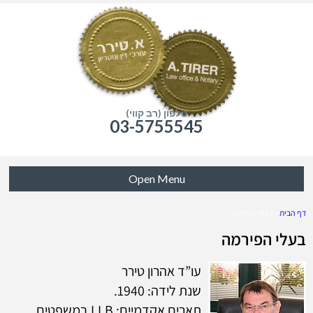
טלפון (רב קווי)
03-5755545
Open Menu
דף הבית
»
בעלי הפירמה
בעלי הפירמה
עו”ד אהרון טירר
שנת לידה: 1940.
תארים אקדמיים: LLB במשפטים.