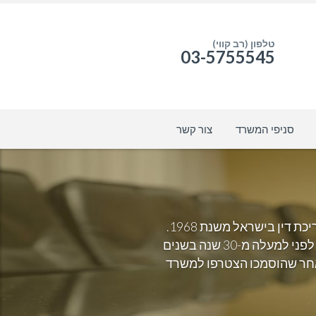
טלפון (רב קווי)
03-5755545
סניפי המשרד
צור קשר
המייסד אהרון טירר עו"ד ונוטריון הבעלים של הפירמה. אהרון טירר יליד רומניה, 1940, בעל רישיון עריכת דין בישראל משנת 1968.
ב-1965 סיים לימודי המשפטים באוניברסיטה העברית בירושלים. מאז 1968 בעל פרקטיקה פרטית. לפני למעלה מ-30 שנה בשנים
ב ולאחר שהוסמכו הצטרפו למשרד